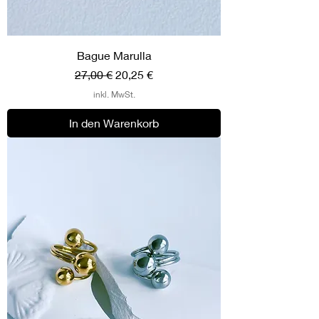
Bague Marulla
Standardpreis
Sale-Preis
27,00 €
20,25 €
inkl. MwSt.
In den Warenkorb