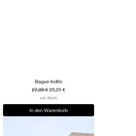
Bague Indilo
Standardpreis
Sale-Preis
27,00 €
20,25 €
inkl. MwSt.
In den Warenkorb