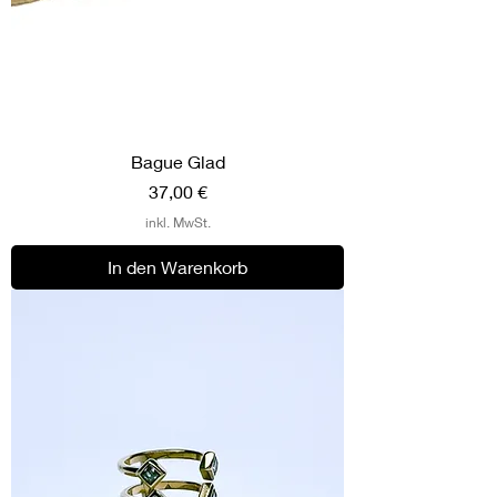
Bague Glad
Preis
37,00 €
inkl. MwSt.
In den Warenkorb