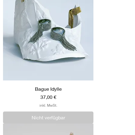
Bague Idylle
Preis
37,00 €
inkl. MwSt.
Nicht verfügbar