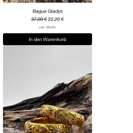
Bague Gladys
Standardpreis
Sale-Preis
37,00 €
22,20 €
inkl. MwSt.
In den Warenkorb