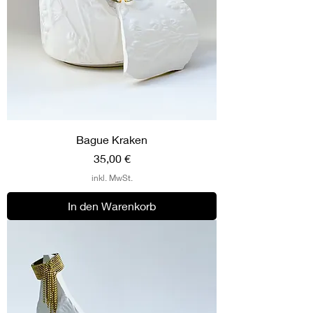
Bague Kraken
Preis
35,00 €
inkl. MwSt.
In den Warenkorb