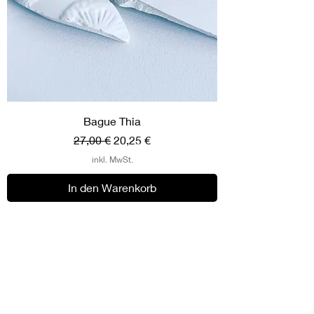
Bague Thia
Standardpreis
Sale-Preis
27,00 €
20,25 €
inkl. MwSt.
In den Warenkorb