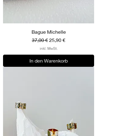
Bague Michelle
Standardpreis
Sale-Preis
37,00 €
25,90 €
inkl. MwSt.
In den Warenkorb