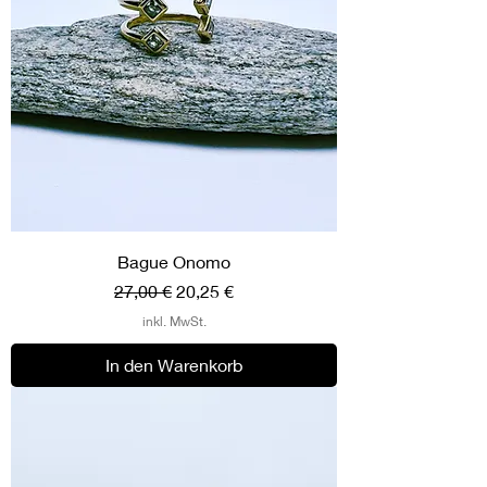
Bague Onomo
Standardpreis
Sale-Preis
27,00 €
20,25 €
inkl. MwSt.
In den Warenkorb