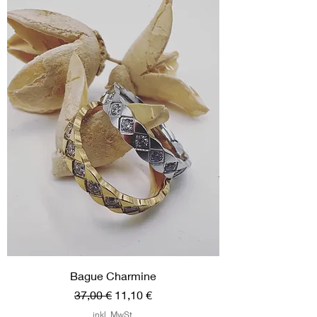
Bague Charmine
Standardpreis
Sale-Preis
37,00 €
11,10 €
inkl. MwSt.