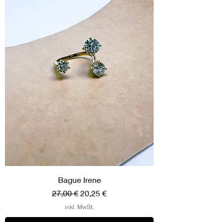
Bague Irene
Standardpreis
Sale-Preis
27,00 €
20,25 €
inkl. MwSt.