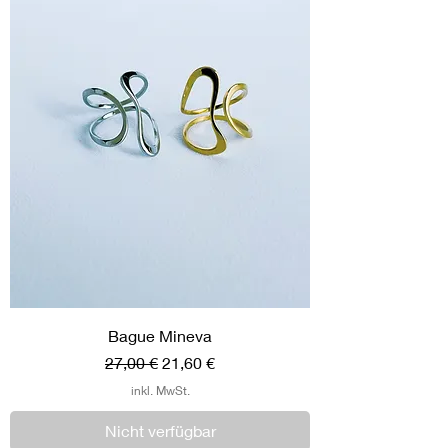
Bague Mineva
Standardpreis
Sale-Preis
27,00 €
21,60 €
inkl. MwSt.
Nicht verfügbar