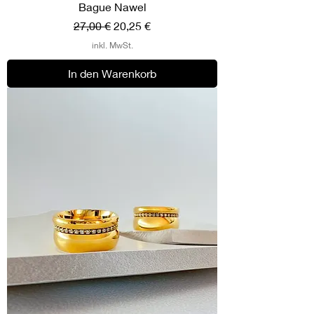
Bague Nawel
Standardpreis
Sale-Preis
27,00 €
20,25 €
inkl. MwSt.
In den Warenkorb