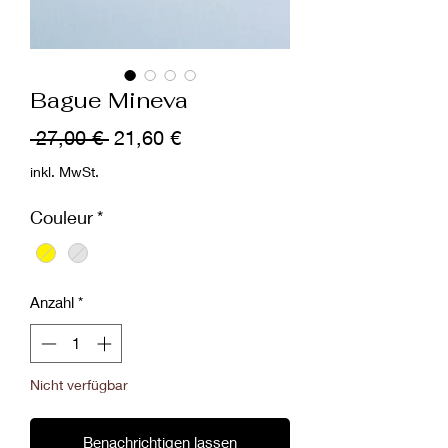
Bague Mineva
Standardpreis
Sale-
 27,00 € 
21,60 €
Preis
inkl. MwSt.
Couleur
*
Anzahl
*
Nicht verfügbar
Benachrichtigen lassen