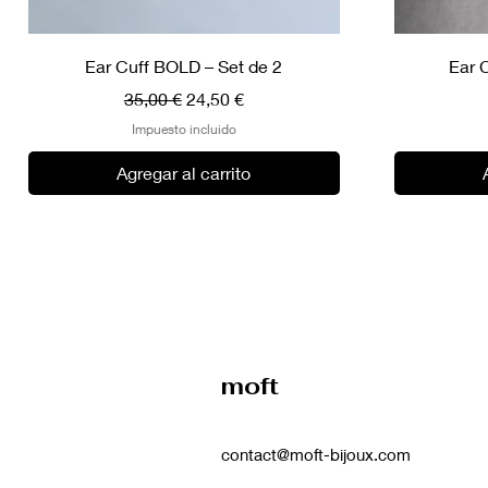
Vista rápida
Ear Cuff BOLD – Set de 2
Ear 
Precio
Precio de oferta
35,00 €
24,50 €
Impuesto incluido
Agregar al carrito
moft
contact@moft-bijoux.com