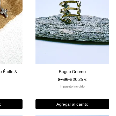
Vista rápida
e Étoile &
Bague Onomo
Precio
Precio de oferta
27,00 €
20,25 €
de oferta
Impuesto incluido
o
Agregar al carrito