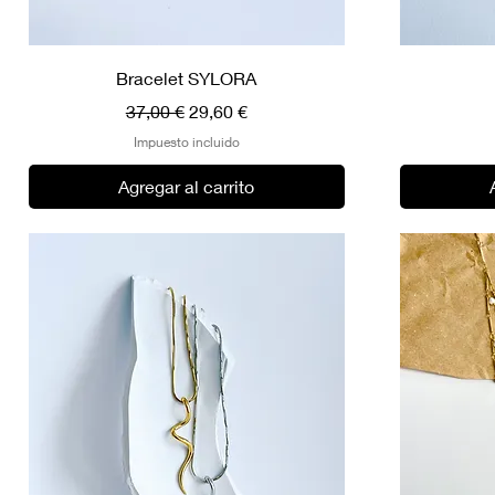
Vista rápida
Bracelet SYLORA
Precio
Precio de oferta
37,00 €
29,60 €
Impuesto incluido
Agregar al carrito