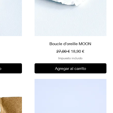
Vista rápida
Boucle d’oreille MOON
de oferta
Precio
Precio de oferta
27,00 €
18,90 €
Impuesto incluido
o
Agregar al carrito