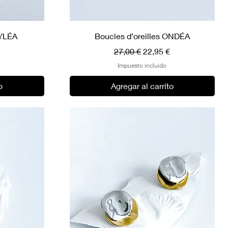
Vista rápida
SYLÉA
Boucles d’oreilles ONDÉA
de oferta
Precio
Precio de oferta
27,00 €
22,95 €
Impuesto incluido
o
Agregar al carrito