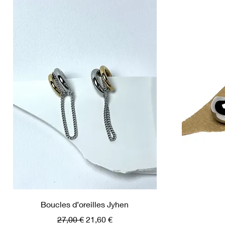
Vista rápida
Boucles d’oreilles Jyhen
Precio
Precio de oferta
27,00 €
21,60 €