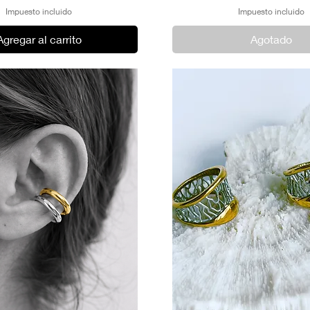
Impuesto incluido
Impuesto incluido
Agregar al carrito
Agotado