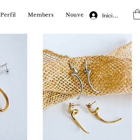
Perfil
Members
Nouvelle page
Notas le
Iniciar sesión