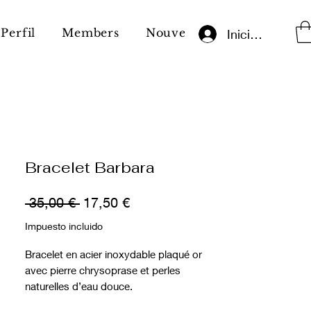
Perfil
Members
Nouvelle page
Notas le
Iniciar sesión
Bracelet Barbara
Precio
Precio
 35,00 € 
17,50 €
de
Impuesto incluido
oferta
Bracelet en acier inoxydable plaqué or
avec pierre chrysoprase et perles
naturelles d’eau douce.
Un design délicat mêlant perles blanches