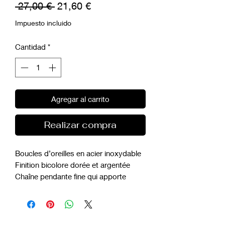
Precio
Precio
 27,00 € 
21,60 €
de
Impuesto incluido
oferta
Cantidad
*
Agregar al carrito
Realizar compra
Boucles d’oreilles en acier inoxydable
Finition bicolore dorée et argentée
Chaîne pendante fine qui apporte
mouvement et légèreté.
Un design moderne et structuré pour
un style contemporain.
Caractéristiques