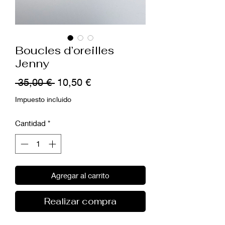
Boucles d’oreilles
Jenny
Precio
Precio
 35,00 € 
10,50 €
de
Impuesto incluido
oferta
Cantidad
*
Agregar al carrito
Realizar compra