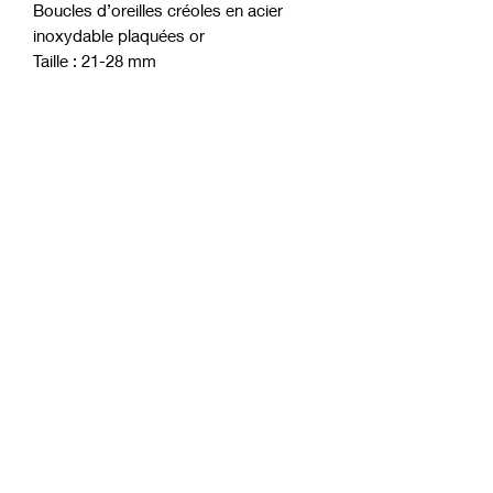
Boucles d’oreilles créoles en acier
inoxydable plaquées or
Taille : 21-28 mm
Couleur : doré or jaune
moft
formulario de suscripción
enviar a
contact@moft-bijoux.com