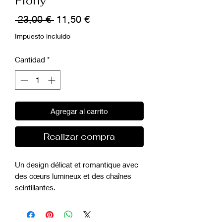
Fiony
Precio
Precio
 23,00 € 
11,50 €
de
Impuesto incluido
oferta
Cantidad
*
Agregar al carrito
Realizar compra
Un design délicat et romantique avec
des cœurs lumineux et des chaînes
scintillantes.
Un bijou élégant qui apporte
mouvement et éclat à chaque geste.
Caractéristiques