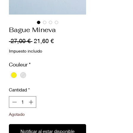
Bague Mineva
Precio
Precio
 27,00 € 
21,60 €
de
Impuesto incluido
oferta
Couleur
*
Cantidad
*
Agotado
Notificar al estar disponible