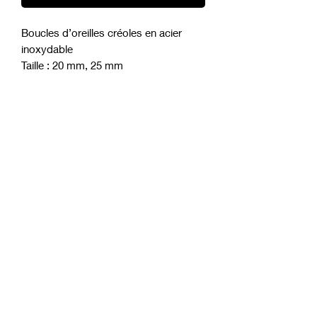
Boucles d’oreilles créoles en acier
inoxydable
Taille : 20 mm, 25 mm
Couleur : argent, doré or jaune
móft
Subscription form
Send
contact@moft-bijoux.com