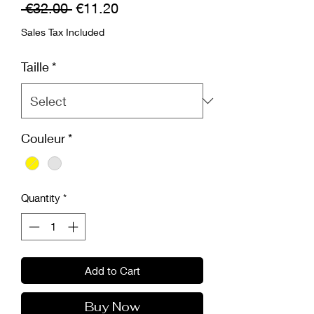
Regular
Sale
 €32.00 
€11.20
Price
Price
Sales Tax Included
Taille
*
Couleur
*
Quantity
*
Add to Cart
Buy Now