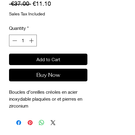
Regular
Sale
 €37.00 
€11.10
Price
Price
Sales Tax Included
Quantity
*
Add to Cart
Buy Now
Boucles d’oreilles créoles en acier
inoxydable plaquées or et pierres en
zirconium
Taille : 20 mm
Couleur : doré or jaune
Couleur pierre : blanche