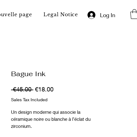
uvelle page
Legal Notice
Résultats de rec
Log In
Bague Ink
Regular
Sale
 €45.00 
€18.00
Price
Price
Sales Tax Included
Un design moderne qui associe la
céramique noire ou blanche à l’éclat du
zirconium.
Une bague élégante au style minimaliste