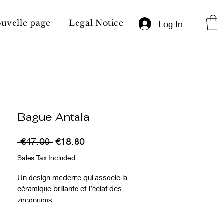
uvelle page
Legal Notice
Résultats de rec
Log In
Bague Antala
Regular
Sale
 €47.00 
€18.80
Price
Price
Sales Tax Included
Un design moderne qui associe la
céramique brillante et l’éclat des
zirconiums.
Un bijou élégant et graphique qui attire