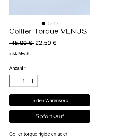
Collier Torque VENUS
Standardpreis
Sale-
 45,00 € 
22,50 €
Preis
inkl. MwSt.
Anzahl
*
In den Warenkorb
Sofortkauf
Collier torque rigide en acier