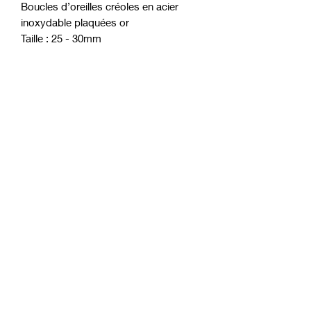
Boucles d’oreilles créoles en acier
inoxydable plaquées or
Taille : 25 - 30mm
Couleur : doré or jaune
móft
Anmeldeformular
Senden
contact@moft-bijoux.com