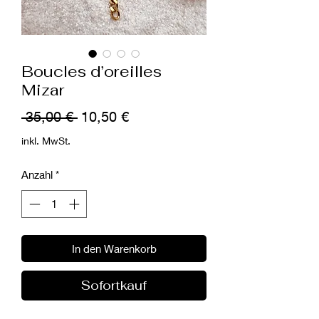
Boucles d’oreilles
Mizar
Standardpreis
Sale-
 35,00 € 
10,50 €
Preis
inkl. MwSt.
Anzahl
*
In den Warenkorb
Sofortkauf