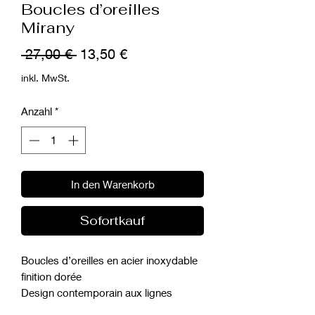
Boucles d’oreilles
Mirany
Standardpreis
Sale-
 27,00 € 
13,50 €
Preis
inkl. MwSt.
Anzahl
*
In den Warenkorb
Sofortkauf
Boucles d’oreilles en acier inoxydable
finition dorée
Design contemporain aux lignes
arrondies et au volume doux qui