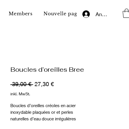
Members
Nouvelle page
Impressum
Anmelden
Boucles d’oreilles Bree
Standardpreis
Sale-
 39,00 € 
27,30 €
Preis
inkl. MwSt.
Boucles d’oreilles créoles en acier
inoxydable plaquées or et perles
naturelles d’eau douce irrégulières
(asymétriques).