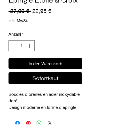
Épingle Étoile & Croix
Standardpreis
Sale-
 27,00 € 
22,95 €
Preis
inkl. MwSt.
Anzahl
*
In den Warenkorb
Sofortkauf
Boucles d’oreilles en acier inoxydable
doré
Design moderne en forme d’épingle
Pendentifs étoile et croix ornés de
zircones
Style asymétrique tendance