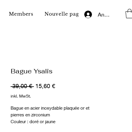
Members
Nouvelle page
Impressum
Anmelden
Bague Ysalis
Standardpreis
Sale-
 39,00 € 
15,60 €
Preis
inkl. MwSt.
Bague en acier inoxydable plaquée or et
pierres en zirconium
Couleur : doré or jaune
Couleur pierre: blanche