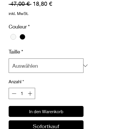
Standardpreis
Sale-
 47,00 € 
18,80 €
Preis
inkl. MwSt.
Couleur
*
Taille
*
Anzahl
*
In den Warenkorb
Sofortkauf