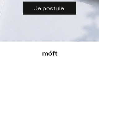
Je postule
móft
Anmeldeformular
Senden
contact@moft-bijoux.com