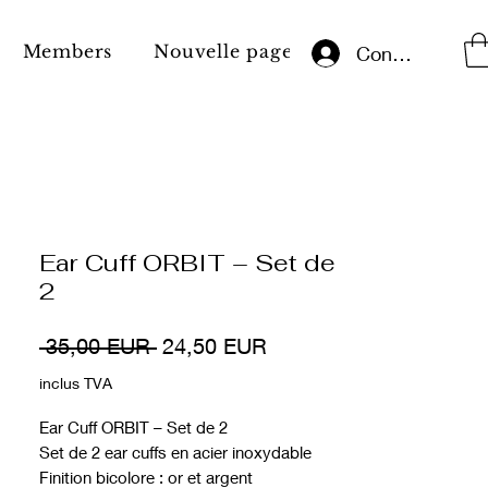
Members
Nouvelle page
Aviz juridic
Conectează-te
Ear Cuff ORBIT – Set de
2
Preț
Preț
 35,00 EUR 
24,50 EUR
normal
redus
inclus TVA
Ear Cuff ORBIT – Set de 2
Set de 2 ear cuffs en acier inoxydable
Finition bicolore : or et argent