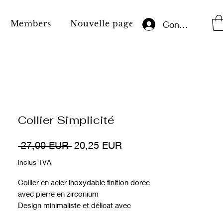
Members
Nouvelle page
Aviz juridic
Conectează-te
Collier Simplicité
Preț
Preț
 27,00 EUR 
20,25 EUR
normal
redus
inclus TVA
Collier en acier inoxydable finition dorée
avec pierre en zirconium
Design minimaliste et délicat avec
élément central courbé et pendentif en