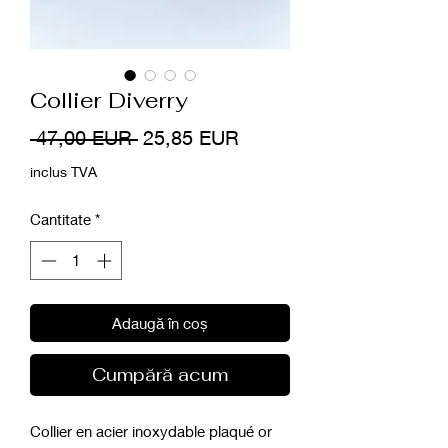
Collier Diverry
Preț
Preț
 47,00 EUR 
25,85 EUR
normal
redus
inclus TVA
Cantitate
*
Adaugă în coș
Cumpără acum
Collier en acier inoxydable plaqué or