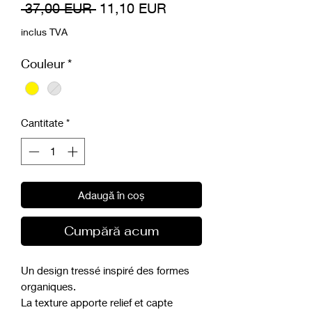
Preț
Preț
 37,00 EUR 
11,10 EUR
normal
redus
inclus TVA
Couleur
*
Cantitate
*
Adaugă în coș
Cumpără acum
Un design tressé inspiré des formes
organiques.
La texture apporte relief et capte