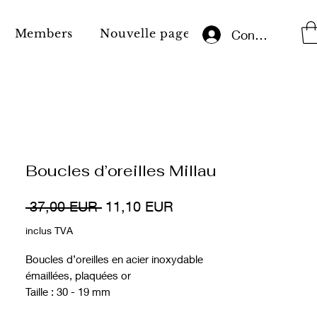
Members
Nouvelle page
Aviz juridic
Conectează-te
Boucles d’oreilles Millau
Preț
Preț
 37,00 EUR 
11,10 EUR
normal
redus
inclus TVA
Boucles d’oreilles en acier inoxydable
émaillées, plaquées or
Taille : 30 - 19 mm
Couleur : or jaune