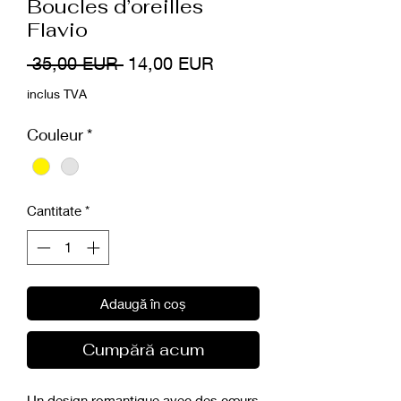
Boucles d’oreilles
Flavio
Preț
Preț
 35,00 EUR 
14,00 EUR
normal
redus
inclus TVA
Couleur
*
Cantitate
*
Adaugă în coș
Cumpără acum
Un design romantique avec des cœurs