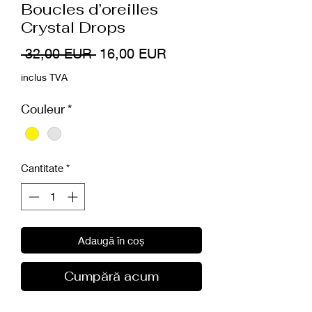
Boucles d’oreilles
Crystal Drops
Preț
Preț
 32,00 EUR 
16,00 EUR
normal
redus
inclus TVA
Couleur
*
Cantitate
*
Adaugă în coș
Cumpără acum