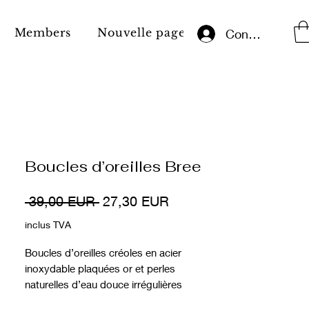
Members
Nouvelle page
Aviz juridic
Conectează-te
Boucles d’oreilles Bree
Preț
Preț
 39,00 EUR 
27,30 EUR
normal
redus
inclus TVA
Boucles d’oreilles créoles en acier
inoxydable plaquées or et perles
naturelles d’eau douce irrégulières
(asymétriques).