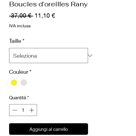
Boucles d’oreilles Rany
Prezzo
Prezzo
 37,00 € 
11,10 €
regolare
scontato
IVA inclusa
Taille
*
Couleur
*
Quantità
*
Aggiungi al carrello