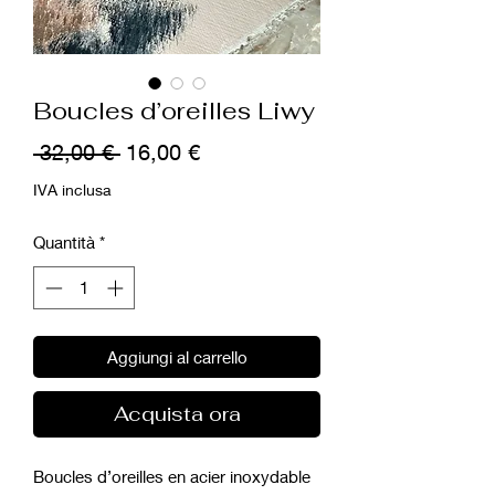
Boucles d’oreilles Liwy
Prezzo
Prezzo
 32,00 € 
16,00 €
regolare
scontato
IVA inclusa
Quantità
*
Aggiungi al carrello
Acquista ora
Boucles d’oreilles en acier inoxydable