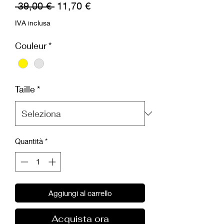
Prezzo
Prezzo
 39,00 € 
11,70 €
regolare
scontato
IVA inclusa
Couleur
*
Taille
*
Quantità
*
Aggiungi al carrello
Acquista ora