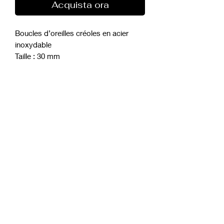
Acquista ora
Boucles d’oreilles créoles en acier
inoxydable
Taille : 30 mm
Couleur : argenté, doré or jaune
móft
Modulo di abbonamento
mandare