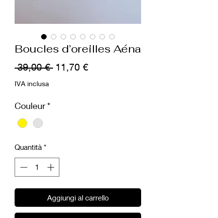
Boucles d’oreilles Aéna
Prezzo
Prezzo
 39,00 € 
11,70 €
regolare
scontato
IVA inclusa
Couleur
*
Quantità
*
Aggiungi al carrello