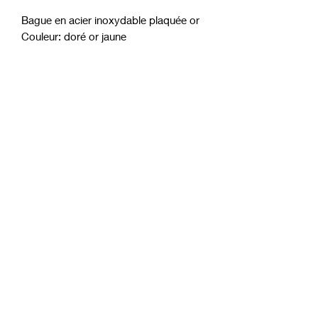
Bague en acier inoxydable plaquée or
Couleur: doré or jaune
móft
Modulo di abbonamento
mandare
contact@moft-bijoux.com