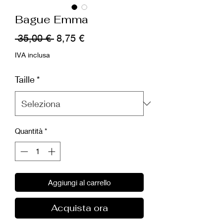
Bague Emma
Prezzo
Prezzo
 35,00 € 
8,75 €
regolare
scontato
IVA inclusa
Taille
*
Quantità
*
Aggiungi al carrello
Acquista ora