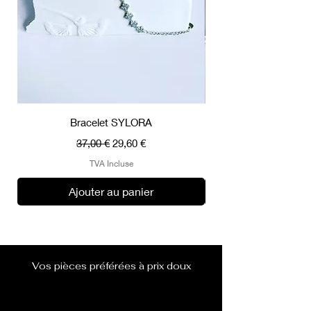
Bracelet SYLORA
Prix original
Prix promotionnel
37,00 €
29,60 €
TVA Incluse
Ajouter au panier
Vos pièces préférées à prix doux